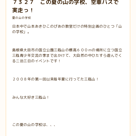
７３２７ この夏の山の学校、空車バスで
実走っ！
夏の山の学校
日本中で山本あきひこのぴあの教室だけの特別企画のひとつ「山
の学校」。
島根県大田市の国立公園三瓶山の標高６００ｍの場所に立つ国立
三瓶青少年交流の家まで出かけて、大自然の中ひたすら遊んでく
る二泊三日のイベントです！
２００８年の第一回以来毎年夏に行ってた三瓶山！
みんな大好き三瓶山！
この夏の山の学校は、、、