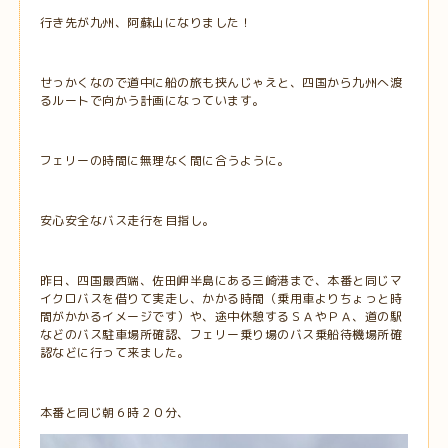
行き先が九州、阿蘇山になりました！
せっかくなので道中に船の旅も挟んじゃえと、四国から九州へ渡
るルートで向かう計画になっています。
フェリーの時間に無理なく間に合うように。
安心安全なバス走行を目指し。
昨日、四国最西端、佐田岬半島にある三崎港まで、本番と同じマ
イクロバスを借りて実走し、かかる時間（乗用車よりちょっと時
間がかかるイメージです）や、途中休憩するＳＡやＰＡ、道の駅
などのバス駐車場所確認、フェリー乗り場のバス乗船待機場所確
認などに行って来ました。
本番と同じ朝６時２０分、