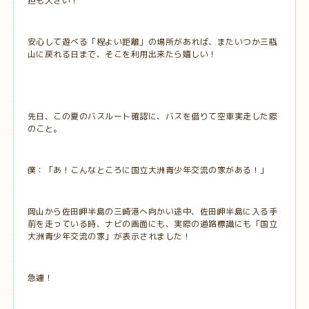
担も大きい！
安心して遊べる「程よい距離」の場所があれば、またいつか三瓶
山に戻れる日まで、そこを利用出来たら嬉しい！
先日、この夏のバスルート確認に、バスを借りて空車実走した際
のこと。
僕：「あ！こんなところに国立大洲青少年交流の家がある！」
岡山から佐田岬半島の三崎港へ向かい途中、佐田岬半島に入る手
前を走っている時、ナビの画面にも、実際の道路標識にも「国立
大洲青少年交流の家」が表示されました！
急遽！