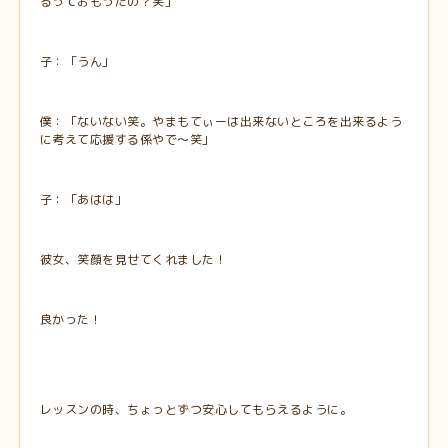
るっておもったの？笑」
子：「うん」
僕：「ないない笑。やまもてぃーは出来ないところを出来るよう
に考えて応援する係やで～笑」
子：「あはは」
彼女、笑顔を見せてくれました！
良かった！
レッスンの時、ちょっとずつ安心してもらえるように。