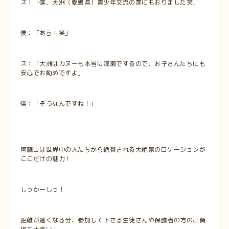
ス：「僕、大洲（愛媛県）青少年交流の家にもおりました笑」
僕：「あら！笑」
ス：「大洲はカヌーも本当に浅瀬でするので、お子さんたちにも
安心でお勧めですよ」
僕：「そうなんですね！」
阿蘇山は世界中の人たちから絶賛される大絶景のロケーションが
ここだけの魅力！
しっかーしっ！
距離が遠くなる分、参加して下さる生徒さんや保護者の方のご負