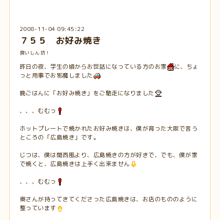
2008-11-04 09:45:22
７５５ お好み焼き
食いしん坊！
昨日の夜、学生の頃からお世話になっている方のお家
に、ちょ
っと用事でお邪魔しました
晩ごはんに「お好み焼き」をご馳走になりました
、、、むむっ
ホットプレートで焼かれたお好み焼きは、僕が育った大阪で言う
ところの「広島焼き」です。
じつは、僕は関西風より、広島焼きの方が好きで、でも、僕が家
で焼くと、広島焼きは上手く出来ません
、、、むむっ
奥さんが持ってきてくださった広島焼きは、お店のもののように
整っています