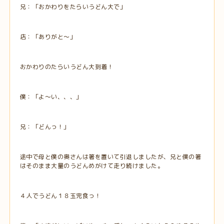
兄：「おかわりをたらいうどん大で」
店：「ありがと～」
おかわりのたらいうどん大到着！
僕：「よ～い、、、」
兄：「どんっ！」
途中で母と僕の奥さんは箸を置いて引退しましたが、兄と僕の箸
はそのまま大量のうどんめがけて走り続けました。
４人でうどん１８玉完食っ！