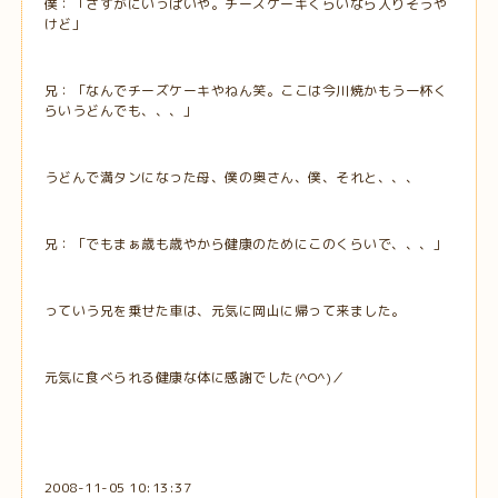
僕：「さすがにいっぱいや。チーズケーキくらいなら入りそうや
けど」
兄：「なんでチーズケーキやねん笑。ここは今川焼かもう一杯く
らいうどんでも、、、」
うどんで満タンになった母、僕の奥さん、僕、それと、、、
兄：「でもまぁ歳も歳やから健康のためにこのくらいで、、、」
っていう兄を乗せた車は、元気に岡山に帰って来ました。
元気に食べられる健康な体に感謝でした(^O^)／
2008-11-05 10:13:37