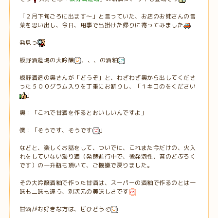
「２月下旬ごろに出ます～」と言っていた、お店のお姉さんの言
葉を思い出し、今日、用事で出掛けた帰りに寄ってみました
発見っ
板野酒造場の大吟醸
、、、の酒粕
板野酒造の奥さんが「どうぞ」と、わざわざ奥から出してくださ
った５００グラム入りを丁重にお断りし、「１キロのをください
」
奥：「これで甘酒を作るとおいしいんですよ」
僕：「そうです、そうです
」
などと、楽しくお話をして、ついでに、これまた今だけの、火入
れをしていない濁り酒（発酵進行中で、微発泡性、昔のどぶろく
です）の一升瓶も頂いて、ご機嫌で戻りました。
その大吟醸酒粕で作った甘酒は、スーパーの酒粕で作るのとは一
味も二味も違う、別次元の美味しさです
甘酒がお好きな方は、ぜひどうぞ