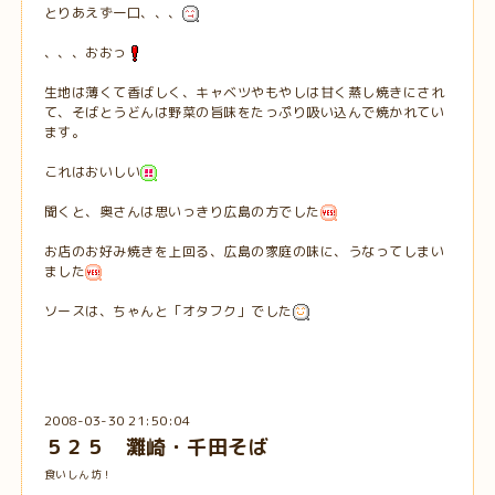
とりあえず一口、、、
、、、おおっ
生地は薄くて香ばしく、キャベツやもやしは甘く蒸し焼きにされ
て、そばとうどんは野菜の旨味をたっぷり吸い込んで焼かれてい
ます。
これはおいしい
聞くと、奥さんは思いっきり広島の方でした
お店のお好み焼きを上回る、広島の家庭の味に、うなってしまい
ました
ソースは、ちゃんと「オタフク」でした
2008-03-30 21:50:04
５２５ 灘崎・千田そば
食いしん坊！