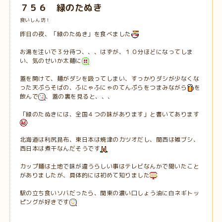
７５６ 緑のたぬき
食いしん坊！
昨日の夜、「緑のたぬき」を食べました
お湯を注いで３分待つ、、、はずが、１０分ほどになってしま
い、気のせいか太麺に
蓋を開けて、麺がダシを吸ってしまい、すっかりダシが少なくな
った天ぷらそばの、ふにゃふにゃのてんぷらをつまみながら
を
飲んで
、蓋の裏を見ると、、、
「緑のたぬきには、全国４つの味があります」と書いてあります
北海道は利尻昆布、東日本は焼津のカツオだし、関西は雑ブシ、
西日本は煮干なんだそうです
カップ麺は土地で味が違うらしい事はテレビなんかで聞いたこと
がありましたが、具体的には初めて知りました
駅の立ち食いソバだったら、関東の濃い口しょう油に白ネギトッ
ピングが好きです