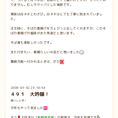
りません。むしろサッパリした後味です。
薬味は白ネギとわさび。白ネギはとても丁寧に刻まれていまし
た。
注文時に、そばの素揚げをちょびっと出してくれますが、このそ
ばの素揚げの塩味がまた秀逸だと思います。
そば湯も美味しかったです。
また行きたい、素晴らしいお店だと思いました
灘崎方面へ行かれるときは、ぜひ
2008-03-02 23:18:54
４９１ 大吟醸！
食いしん坊！
今年もやって来ました
そう
大好きな「
板野酒造場
」の新酒が、今年も登場です