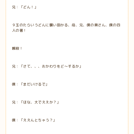
兄：「どん！」
９玉のたらいうどんに襲い掛かる、母、兄、僕の奥さん、僕の四
人の箸！
瞬殺！
兄：「さて、、、おかわりをど～するか」
僕：「まだいけるで」
兄：「ほな、大でええか？」
僕：「ええんとちゃう？」