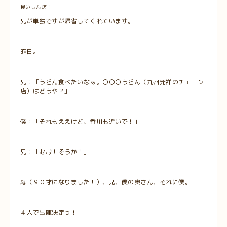
食いしん坊！
兄が単独ですが帰省してくれています。
昨日。
兄：「うどん食べたいなぁ。〇〇〇うどん（九州発祥のチェーン
店）はどうや？」
僕：「それもええけど、香川も近いで！」
兄：「おお！そうか！」
母（９０才になりました！）、兄、僕の奥さん、それに僕。
４人で出陣決定っ！