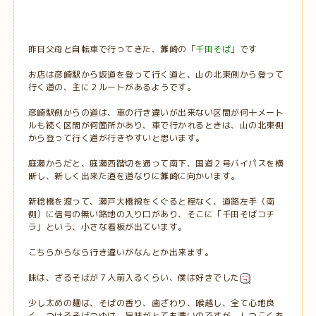
昨日父母と自転車で行ってきた、灘崎の「
千田そば
」です
お店は彦崎駅から坂道を登って行く道と、山の北東側から登って
行く道の、主に２ルートがあるようです。
彦崎駅側からの道は、車の行き違いが出来ない区間が何十メート
ルも続く区間が何箇所かあり、車で行かれるときは、山の北東側
から登って行く道が行きやすいと思います。
庭瀬からだと、庭瀬西踏切を通って南下、国道２号バイパスを横
断し、新しく出来た道を道なりに灘崎に向かいます。
新稔橋を渡って、瀬戸大橋線をくぐると程なく、道路左手（南
側）に信号の無い路地の入り口があり、そこに「千田そばコチ
ラ」という、小さな看板が出ています。
こちらからなら行き違いがなんとか出来ます。
味は、ざるそばが７人前入るくらい、僕は好きでした
少し太めの麺は、そばの香り、歯ざわり、喉越し、全て心地良
く、つけるそばつゆは、旨味がとても濃いのですが、しつこくあ