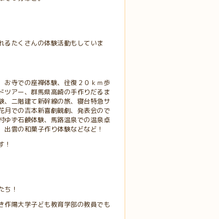
れるたくさんの体験活動もしていま
、お寺での座禅体験、往復２０ｋｍ歩
ドツアー、群馬県高崎の手作りだるま
験、二階建て新幹線の旅、寝台特急サ
花月での吉本新喜劇観劇、発表会ので
村ゆず石鹸体験、馬路温泉での温泉卓
、出雲の和菓子作り体験などなど！
す！
たち！
き作陽大学子ども教育学部の教員でも