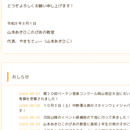
どうぞよろしくお願い申し上げます！
令和８年８月１日
山本あきひこのぴあの教室
代表、やまもてぃー（山本あきひこ）
おしらせ
2026-08-07
第２０回ベーテン音楽コンクール岡山地区大会にお
秀賞を受賞されました！
2026-08-06
１０月３日（土）中野湧斗君がスタインウェイジャ
す！
2026-08-05
次回以降のイベント候補地の下見に行って来ました
2026-08-03
山本あきひこのぴあの教室に高校２年生の男の子が