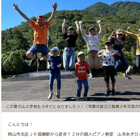
山の学校、青空ジャンプっ！（国立三瓶青少年交流の家にて）
この夏の山の学校もうすぐになりましたっ！（写真は国立三瓶青少年交流の
こんにちは！
岡山市北区ＪＲ庭瀬駅から徒歩１２分の個人ピアノ教室 山本あきひ