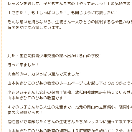
レッスンを通して、子どもさんたちの「やってみよう！」の気持ちの
「できた！」も「しっぱいした！」も同じように応援したい！
そんな想いを持ちながら、生徒さん一人ひとりの挑戦する心や豊かな
時間をかけて応援しています。
九州・国立阿蘇青少年交流の家へ出かける山の学校！
行って来ました！
大自然の中、力いっぱい遊んで来ました！
山本あきひこのぴあの教室のホームページにお越し下さりありがとう
小さいお子さんも安心の保育士資格、幼稚園教諭免許を持っているせ
山本あきひこのぴあの教室です！
４才のお子さんから人生の先輩まで、地元の岡山市立吉備小、陵南小
隣の広島県からも！
個性豊かで素敵なたくさんの生徒さんたちがレッスンに通って来て下
山本あきひこのぴあの教室の場所はＪＲ庭瀬駅から歩いて１２分、お