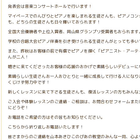
発表会は音楽コンサートホールで行います！
マイペースでのんびりとピアノを楽しまれる生徒さんも、ピアノコン
も、どちらの生徒さんも日々輝いておられます！
全国大会優勝者や上位入賞者、岡山県グランプリ受賞者もおられます
学校の合唱大会ピアノ伴奏を引き受けられる生徒さんがとっても多い
また、昨秋はお客様の前で有償でピアノを弾く「ピアニスト・アーテ
んが二人！
聴きに来てくださったお客様の応援のおかげで素晴らしいデビューに
素晴らしい生徒さんお一人おひとりと一緒に成長して行ける人になり
くじけず努力中です！
新しくレッスンに来て下さる生徒さんも、復活レッスンの方もみんな
ご入会や体験レッスンのご連絡・ご相談は、お問合わせフォームまたは
にどうぞ！
お電話をご希望の方はその旨もお知らせください。
こちらから折り返しお電話いたします！
皆さまからのご連絡を山本あきひこのぴあの教室のみんな一同、心よ