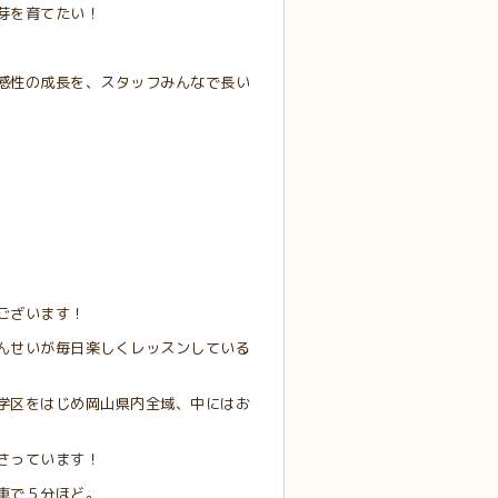
芽を育てたい！
感性の成長を、スタッフみんなで長い
ございます！
んせいが毎日楽しくレッスンしている
学区をはじめ岡山県内全域、中にはお
さっています！
車で５分ほど。