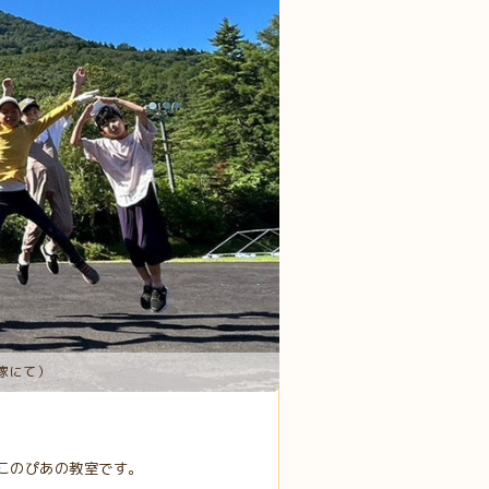
家にて）
このぴあの教室です。