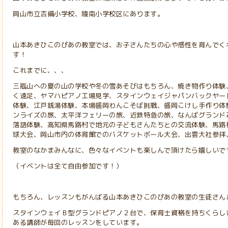
岡山市立吉備小学校、陵南小学校区にあります。
山本あきひこのぴあの教室では、お子さんたちの心や感性を育んでく
す！
これまでに、、、
三瓶山への夏の山の学校や冬の雪あそびはもちろん、焼き物作り体験
く遠足、ヤマハピアノ工場見学、スタインウェイジャパンバックヤー
体験、江戸銭湯体験、本場盛岡わんこそば挑戦、盛岡こけし手作り体
ンライズの旅、太平洋フェリーの旅、近鉄特急の旅、なんばグランド
落語体験、高知県馬路村で地元の子どもさんたちとの交流体験、馬路
球大会、岡山市内の体育館でのバスケットボール大会、出雲大社参拝
教室のなかまみんなに、色々なイベントも楽しんで頂けたら嬉しいで
（イベントは全て自由参加です！）
もちろん、レッスンもがんばる山本あきひこのぴあの教室の生徒さん
スタインウェイＢ型グランドピアノ２台で、保育士資格を持ちくらし
ある講師が毎回のレッスンをしています。