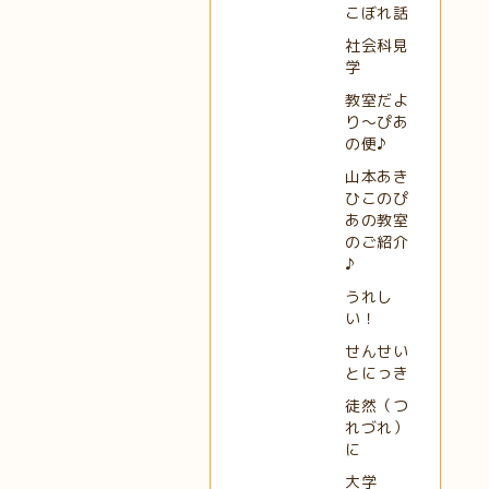
こぼれ話
社会科見
学
教室だよ
り～ぴあ
の便♪
山本あき
ひこのぴ
あの教室
のご紹介
♪
うれし
い！
せんせい
とにっき
徒然（つ
れづれ）
に
大学