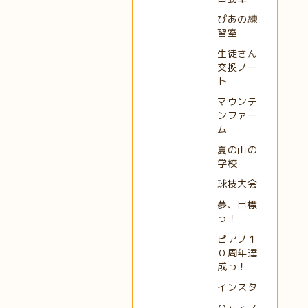
ぴあの練
習室
生徒さん
交換ノー
ト
マウンテ
ンファー
ム
夏の山の
学校
球技大会
夢、目標
っ！
ピアノ１
０周年達
成っ！
インスタ
Ｏｕｒス