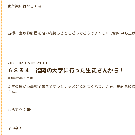
また観に行かせてね！
皆様、宝塚歌劇団花組の花綺ちさとをどうぞどうぞよろしくお願い申し上げます
2025-02-06 08:21:01
６８３４ 福岡の大学に行った生徒さんから！
皆様からのお手紙
３才の頃から高校卒業までずっとレッスンに来てくれて、昨春、福岡県に
さん。
もうすぐ２年生！
早いな！