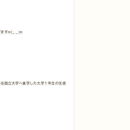
m(_ _)m
ある国立大学へ進学した大学１年生の生徒