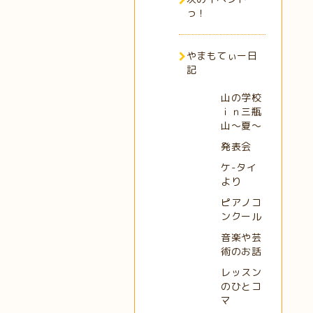
っ！
やまもてぃー日
記
山の学校
ｉｎ三瓶
山～夏～
発表会
ケ-タイ
より
ピアノコ
ンクール
音楽や芸
術のお話
レッスン
のひとコ
マ