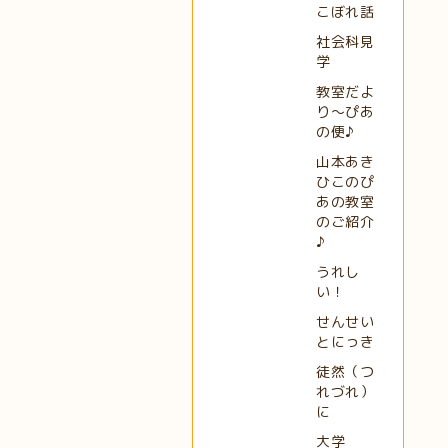
こぼれ話
社会科見
学
教室だよ
り～ぴあ
の便♪
山本あき
ひこのぴ
あの教室
のご紹介
♪
うれし
い！
せんせい
とにっき
徒然（つ
れづれ）
に
大学