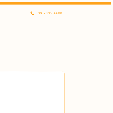
090-2095-4480
！