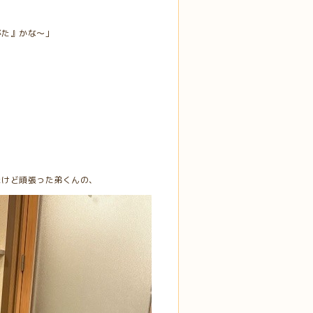
がた』かな～」
たけど頑張った弟くんの、