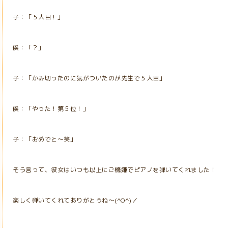
子：「５人目！」
僕：「？」
子：「かみ切ったのに気がついたのが先生で５人目」
僕：「やった！第５位！」
子：「おめでと～笑」
そう言って、彼女はいつも以上にご機嫌でピアノを弾いてくれました！
楽しく弾いてくれてありがとうね～(^O^)／