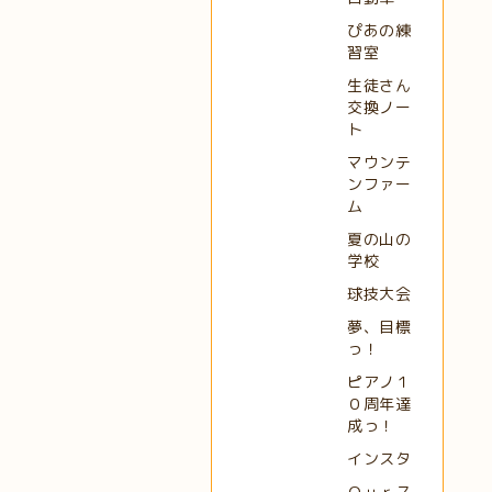
ぴあの練
習室
生徒さん
交換ノー
ト
マウンテ
ンファー
ム
夏の山の
学校
球技大会
夢、目標
っ！
ピアノ１
０周年達
成っ！
インスタ
Ｏｕｒス