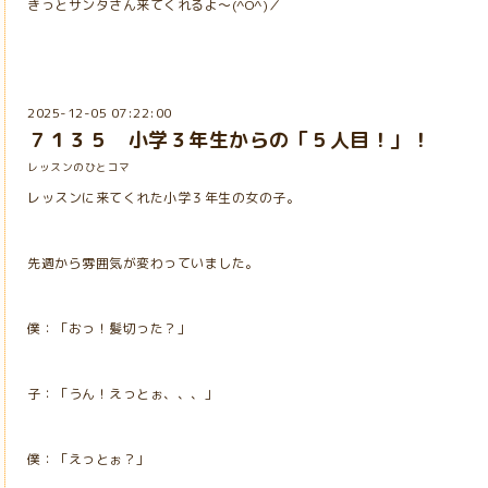
きっとサンタさん来てくれるよ～(^O^)／
2025-12-05 07:22:00
７１３５ 小学３年生からの「５人目！」！
レッスンのひとコマ
レッスンに来てくれた小学３年生の女の子。
先週から雰囲気が変わっていました。
僕：「おっ！髪切った？」
子：「うん！えっとぉ、、、」
僕：「えっとぉ？」