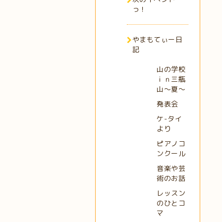
っ！
やまもてぃー日
記
山の学校
ｉｎ三瓶
山～夏～
発表会
ケ-タイ
より
ピアノコ
ンクール
音楽や芸
術のお話
レッスン
のひとコ
マ