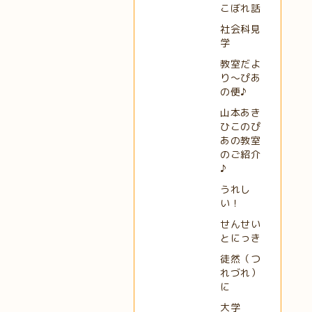
こぼれ話
社会科見
学
教室だよ
り～ぴあ
の便♪
山本あき
ひこのぴ
あの教室
のご紹介
♪
うれし
い！
せんせい
とにっき
徒然（つ
れづれ）
に
大学