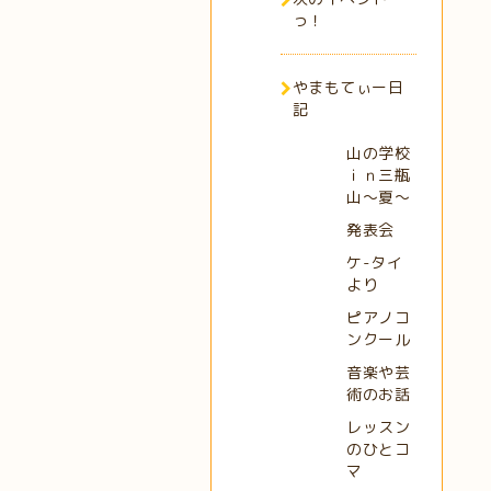
っ！
やまもてぃー日
記
山の学校
ｉｎ三瓶
山～夏～
発表会
ケ-タイ
より
ピアノコ
ンクール
音楽や芸
術のお話
レッスン
のひとコ
マ