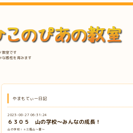
ノ教室です
かな感性を育みます
やまもてぃー日記
2023-08-27 06:31:24
６３０５ 山の学校～みんなの成長！
山の学校ｉｎ三瓶山～夏～