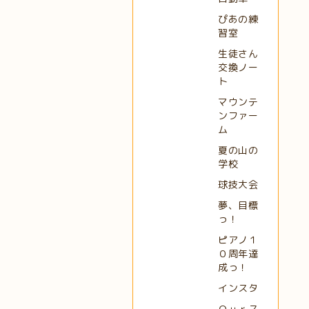
ぴあの練
習室
生徒さん
交換ノー
ト
マウンテ
ンファー
ム
夏の山の
学校
球技大会
夢、目標
っ！
ピアノ１
０周年達
成っ！
インスタ
Ｏｕｒス