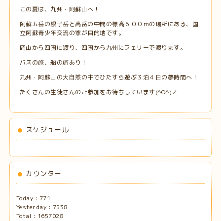
この夏は、九州・阿蘇山へ！
阿蘇五岳の根子岳と高岳の中間の標高６００ｍの場所にある、国
立阿蘇青少年交流の家が目的地です。
岡山から四国に渡り、四国から九州にフェリーで渡ります。
バスの旅、船の旅あり！
九州・阿蘇山の大自然の中でひたすら遊ぶ３泊４日の夢時間へ！
たくさんの生徒さんのご参加をお待ちしています(^O^)／
スケジュール
カウンター
Today :
771
Yesterday :
7538
Total :
1657028