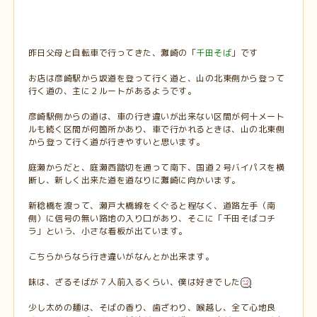
昨日父母と自転車で行ってきた、灘崎の「
千田そば
」です
お店は彦崎駅から坂道を登って行く道と、山の北東側から登って
行く道の、主に２ルートがあるようです。
彦崎駅側からの道は、車の行き違いが出来ない区間が何十メート
ルも続く区間が何箇所かあり、車で行かれるときは、山の北東側
から登って行く道が行きやすいと思います。
庭瀬からだと、庭瀬西踏切を通って南下、国道２号バイパスを横
断し、新しく出来た道を道なりに灘崎に向かいます。
新稔橋を渡って、瀬戸大橋線をくぐると程なく、道路左手（南
側）に信号の無い路地の入り口があり、そこに「千田そばコチ
ラ」という、小さな看板が出ています。
こちらからなら行き違いがなんとか出来ます。
味は、ざるそばが７人前入るくらい、僕は好きでした
少し太めの麺は、そばの香り、歯ざわり、喉越し、全て心地良