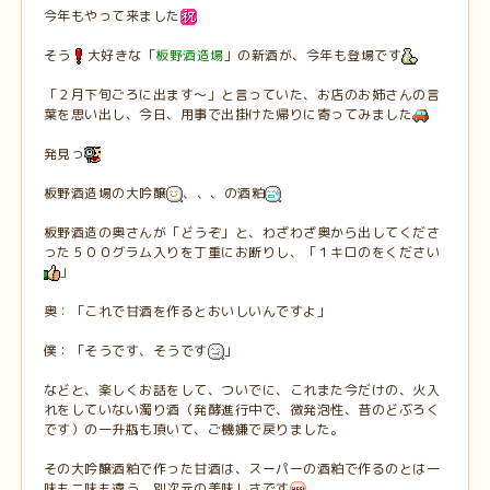
今年もやって来ました
そう
大好きな「
板野酒造場
」の新酒が、今年も登場です
「２月下旬ごろに出ます～」と言っていた、お店のお姉さんの言
葉を思い出し、今日、用事で出掛けた帰りに寄ってみました
発見っ
板野酒造場の大吟醸
、、、の酒粕
板野酒造の奥さんが「どうぞ」と、わざわざ奥から出してくださ
った５００グラム入りを丁重にお断りし、「１キロのをください
」
奥：「これで甘酒を作るとおいしいんですよ」
僕：「そうです、そうです
」
などと、楽しくお話をして、ついでに、これまた今だけの、火入
れをしていない濁り酒（発酵進行中で、微発泡性、昔のどぶろく
です）の一升瓶も頂いて、ご機嫌で戻りました。
その大吟醸酒粕で作った甘酒は、スーパーの酒粕で作るのとは一
味も二味も違う、別次元の美味しさです