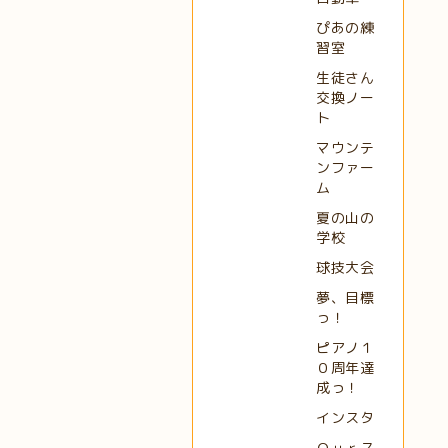
ぴあの練
習室
生徒さん
交換ノー
ト
マウンテ
ンファー
ム
夏の山の
学校
球技大会
夢、目標
っ！
ピアノ１
０周年達
成っ！
インスタ
Ｏｕｒス