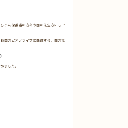
もちろん保護者の方々や園の先生方にもご
１時間のピアノライブに匹敵する、隙の無
始めました。