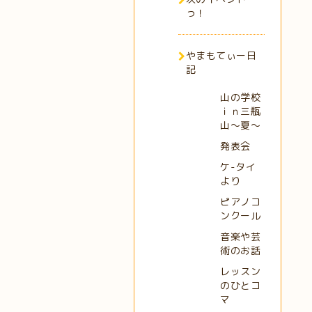
っ！
やまもてぃー日
記
山の学校
ｉｎ三瓶
山～夏～
発表会
ケ-タイ
より
ピアノコ
ンクール
音楽や芸
術のお話
レッスン
のひとコ
マ