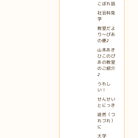
こぼれ話
社会科見
学
教室だよ
り～ぴあ
の便♪
山本あき
ひこのぴ
あの教室
のご紹介
♪
うれし
い！
せんせい
とにっき
徒然（つ
れづれ）
に
大学