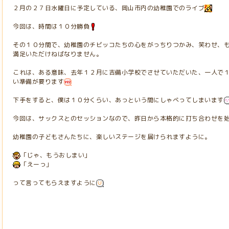
２月の２７日水曜日に予定している、岡山市内の幼稚園でのライブ
今回は、時間は１０分勝負
その１０分間で、幼稚園のチビッコたちの心をがっちりつかみ、笑わせ、
満足いただけねばなりません。
これは、ある意味、去年１２月に吉備小学校でさせていただいた、一人で
い準備が要ります
下手をすると、僕は１０分くらい、あっという間にしゃべってしまいます
今回は、サックスとのセッションなので、昨日から本格的に打ち合わせを
幼稚園の子どもさんたちに、楽しいステージを届けられますように。
「じゃ、もうおしまい」
「えーっ」
って言ってもらえますように