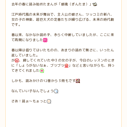
去年の春に読み始めたまんが「銀魂（ぎんたま）」
江戸時代風の未来が舞台で、主人公の銀さん、ツッコミの新八、
女の子の神楽、超巨大犬の定春たちが繰り広げる、未来の時代劇
です。
春以来、なかなか読めず、永らく中断していましたが、ここに来
て再開になりました
春以降は借りてはいたものの、あまりの読めて無さに、いったん
返していました。
が
、貸してくれていた中３の女の子が、今日のレッスンのとき
に「しょうがないなぁ、ブツブツ
」などと言いながらも、持っ
てきてくれました
しかも、読みかけの12巻から３冊もです
なんていい子なんでしょう
さあ！読ぉ～もぉっと