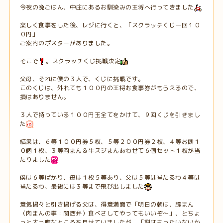
今夜の晩ごはん、中庄にあるお馴染みの王将へ行ってきました
楽しく食事をした後、レジに行くと、「スクラッチくじ一回１０
０円」
ご案内のポスターがありました。
そこで
。スクラッチくじ挑戦決定
父母、それに僕の３人で、くじに挑戦です。
このくじは、外れても１００円の王将お食事券がもらえるので、
損はありません。
３人で持っている１００円玉全てをかけて、９回くじを引きまし
た
結果は、６等１００円券５枚、５等２００円券２枚、４等お餅１
０個１枚、３等肉まん＆牛スジまんあわせて６個セット１枚が当
たりました
僕は６等ばかり、母は１枚５等あり、父は５等は当たるわ４等は
当たるわ、最後には３等まで飛び出しました
意気揚々と引き揚げる父は、得意満面で「明日の朝は、豚まん
（肉まんの事：関西弁）食べさしてやってもいいぞ～」、とちょ
っと太っ腹なところを見せていましたが、「餅はもったいないか