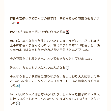
昨日の吉備小学校ライブの終了時、子どもらから花束をもらいま
した
色とりどりの画用紙で上手に作った花束
思えば、みんなが１年生になりたての頃、まだハサミがこれほど
上手には使えませんでしたし、糊（のり）やボンドを使うと、使
った分よりはみ出した分の方が多い子がほとんどでした。
その花束をくれるときも、とってもきちんとしていました。
みんな、ちょっと大人になったんだなあ
そんなうれしい気持ちに浸りながら、ちょっぴり大人になった子
どもたちに会いに、クリスマスコンサートのあと教室へ行くきま
した
いっぺんに５人にぶらさがられたり、しゃがんだ拍子に７～８人
に押しつぶされそうになったり、やっぱり楽しいちびっ子たちで
した