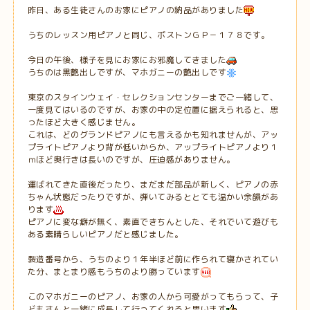
昨日、ある生徒さんのお家にピアノの納品がありました
うちのレッスン用ピアノと同じ、ボストンＧＰ－１７８です。
今日の午後、様子を見にお家にお邪魔してきました
うちのは黒艶出しですが、マホガニーの艶出しです
東京のスタインウェイ・セレクションセンターまでご一緒して、
一度見てはいるのですが、お家の中の定位置に据えられると、思
ったほど大きく感じません。
これは、どのグランドピアノにも言えるかも知れませんが、アッ
プライトピアノより背が低いからか、アップライトピアノより１
ｍほど奥行きは長いのですが、圧迫感がありません。
運ばれてきた直後だったり、まだまだ部品が新しく、ピアノの赤
ちゃん状態だったりですが、弾いてみるととても温かい余韻があ
ります
ピアノに変な癖が無く、素直できちんとした、それでいて遊びも
ある素晴らしいピアノだと感じました。
製造番号から、うちのより１年半ほど前に作られて寝かされてい
た分、まとまり感もうちのより勝っています
このマホガニーのピアノ、お家の人から可愛がってもらって、子
どもさんと一緒に成長して行ってくれると思います