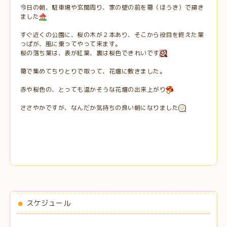
今日の朝、駐車場や玄関周り、家の壁の前を箒（ほうき）で掃き
ました
すぐ近くの公園に、桜の木が２本あり、そこから役目を終えた葉
っぱが、風に乗ってやって来ます。
桜の落ち葉は、表が紅葉、裏は桜色できれいです
箒で集めてちりとりで取って、花壇に敷きました。
赤や桜色の、とっても温かそうな花壇の出来上がり
ささやかですが、なんだか気持ちの良い朝になりました
スケジュール