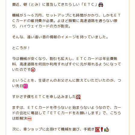
最近、頓（とみ）に普及してきたらしい「ＥＴＣ」
機械が５～６万円、セットアップにも時間がかかり、しかもＥＴ
Ｃカードの維持費が必要。よほど頻繁に高速道路を通らない限
り、ハイウェイカードの方が割安。
そんな、遠い遠い昔の情報のイメージを持っていました。
ところが！
今は機械が安くなり、割引も拡大し、ＥＴＣカードは年会費無
料、高速道路を何回か利用すればすぐに元が取れるようになって
いたのです
ということを、生徒さんのお父さんに教えていただいたのが、つ
い先日
すかさず僕もＥＴＣを申し込みました
まずは、ＥＴＣカードを作らないと始まらないようなので、カー
ドの会社に電話して「ＥＴＣカードをお願いします」で、こちら
は即解決
次に、車ショップに出掛けて機械を選び、手続き