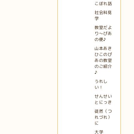
こぼれ話
社会科見
学
教室だよ
り～ぴあ
の便♪
山本あき
ひこのぴ
あの教室
のご紹介
♪
うれし
い！
せんせい
とにっき
徒然（つ
れづれ）
に
大学