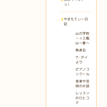
っ！
やまもてぃー日
記
山の学校
ｉｎ三瓶
山～夏～
発表会
ケ-タイ
より
ピアノコ
ンクール
音楽や芸
術のお話
レッスン
のひとコ
マ