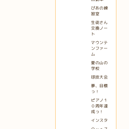
ぴあの練
習室
生徒さん
交換ノー
ト
マウンテ
ンファー
ム
夏の山の
学校
球技大会
夢、目標
っ！
ピアノ１
０周年達
成っ！
インスタ
Ｏｕｒス