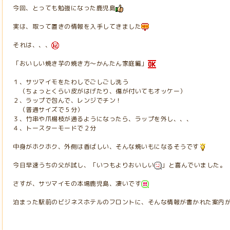
今回、とっても勉強になった鹿児島
実は、取って置きの情報を入手してきました
それは、、、
「おいしい焼き芋の焼き方～かんたん家庭編」
１、サツマイモをたわしでごしごし洗う
（ちょっとくらい皮がはげたり、傷が付いてもオッケー）
２、ラップで包んで、レンジでチン！
（普通サイズで５分）
３、竹串や爪楊枝が通るようになったら、ラップを外し、、、
４、トースターモードで２分
中身がホクホク、外側は香ばしい、そんな焼いもになるそうです
今日早速うちの父が試し、「いつもよりおいしい
」と喜んでいました。
さすが、サツマイモの本場鹿児島、凄いです
泊まった駅前のビジネスホテルのフロントに、そんな情報が書かれた案内