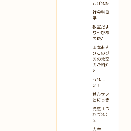
こぼれ話
社会科見
学
教室だよ
り～ぴあ
の便♪
山本あき
ひこのぴ
あの教室
のご紹介
♪
うれし
い！
せんせい
とにっき
徒然（つ
れづれ）
に
大学