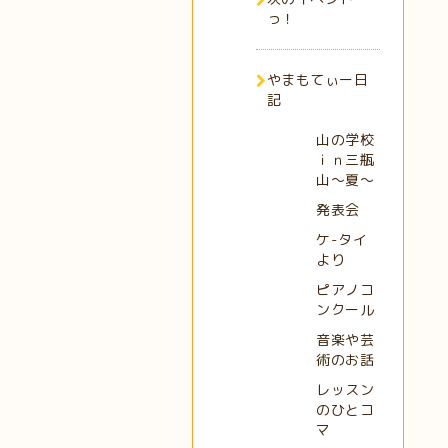
っ！
やまもてぃー日
記
山の学校
ｉｎ三瓶
山～夏～
発表会
ケ-タイ
より
ピアノコ
ンクール
音楽や芸
術のお話
レッスン
のひとコ
マ