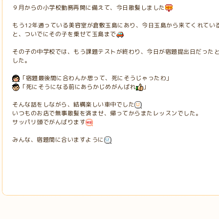
９月からの小学校勤務再開に備えて、今日散髪しました
もう12年通っている美容室が倉敷玉島にあり、今日玉島から来てくれてい
と、ついでにその子を乗せて玉島まで
その子の中学校では、もう課題テストが終わり、今日が宿題提出日だった
した。
「宿題最後間に合わんか思って、死にそうじゃったわ」
「死にそうになる前にあらかじめがんばれ
」
そんな話をしながら、結構楽しい車中でした
いつものお店で無事散髪を済ませ、帰ってからまたレッスンでした。
サッパリ頭でがんばります
みんな、宿題間に合いますように