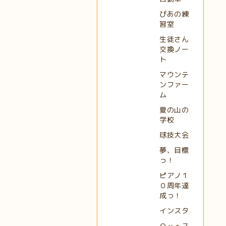
ぴあの練
習室
生徒さん
交換ノー
ト
マウンテ
ンファー
ム
夏の山の
学校
球技大会
夢、目標
っ！
ピアノ１
０周年達
成っ！
インスタ
Ｏｕｒス