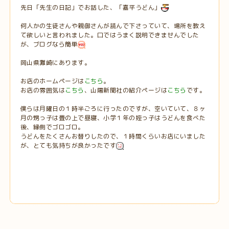
先日「先生の日記」でお話した、「嘉平うどん」
何人かの生徒さんや親御さんが読んで下さっていて、場所を教え
て欲しいと言われました。口ではうまく説明できませんでした
が、ブログなら簡単
岡山県灘崎にあります。
お店のホームページは
こちら
。
お店の雰囲気は
こちら
、山陽新聞社の紹介ページは
こちら
です。
僕らは月曜日の１時半ごろに行ったのですが、空いていて、８ヶ
月の甥っ子は畳の上で昼寝、小学１年の姪っ子はうどんを食べた
後、縁側でゴロゴロ。
うどんをたくさんお替りしたので、１時間くらいお店にいました
が、とても気持ちが良かったです