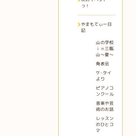
っ！
やまもてぃー日
記
山の学校
ｉｎ三瓶
山～夏～
発表会
ケ-タイ
より
ピアノコ
ンクール
音楽や芸
術のお話
レッスン
のひとコ
マ