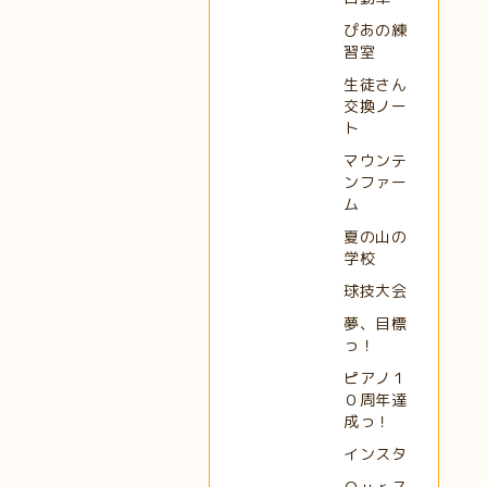
ぴあの練
習室
生徒さん
交換ノー
ト
マウンテ
ンファー
ム
夏の山の
学校
球技大会
夢、目標
っ！
ピアノ１
０周年達
成っ！
インスタ
Ｏｕｒス