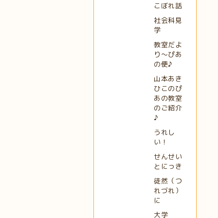
こぼれ話
社会科見
学
教室だよ
り～ぴあ
の便♪
山本あき
ひこのぴ
あの教室
のご紹介
♪
うれし
い！
せんせい
とにっき
徒然（つ
れづれ）
に
大学