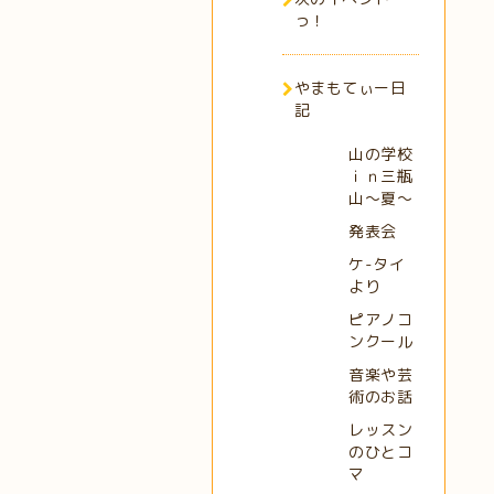
っ！
やまもてぃー日
記
山の学校
ｉｎ三瓶
山～夏～
発表会
ケ-タイ
より
ピアノコ
ンクール
音楽や芸
術のお話
レッスン
のひとコ
マ