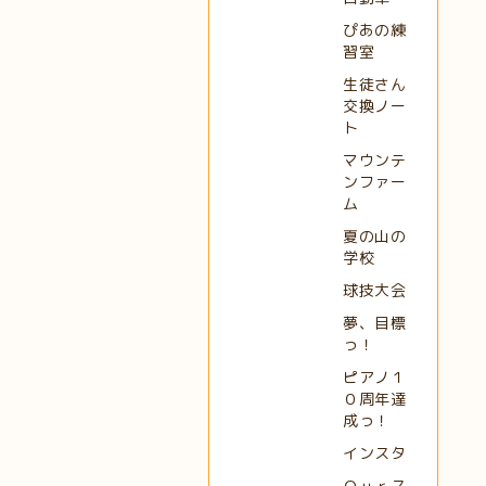
ぴあの練
習室
生徒さん
交換ノー
ト
マウンテ
ンファー
ム
夏の山の
学校
球技大会
夢、目標
っ！
ピアノ１
０周年達
成っ！
インスタ
Ｏｕｒス