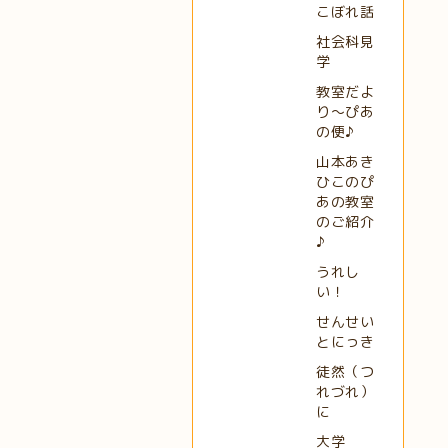
こぼれ話
社会科見
学
教室だよ
り～ぴあ
の便♪
山本あき
ひこのぴ
あの教室
のご紹介
♪
うれし
い！
せんせい
とにっき
徒然（つ
れづれ）
に
大学