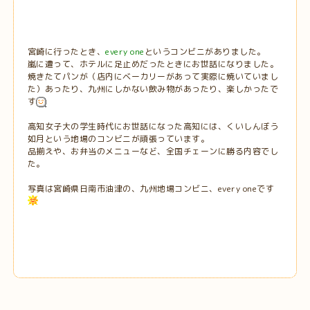
宮崎に行ったとき、
every one
というコンビニがありました。
嵐に遭って、ホテルに足止めだったときにお世話になりました。
焼きたてパンが（店内にベーカリーがあって実際に焼いていまし
た）あったり、九州にしかない飲み物があったり、楽しかったで
す
高知女子大の学生時代にお世話になった高知には、くいしんぼう
如月という地場のコンビニが頑張っています。
品揃えや、お弁当のメニューなど、全国チェーンに勝る内容でし
た。
写真は宮崎県日南市油津の、九州地場コンビニ、every oneです