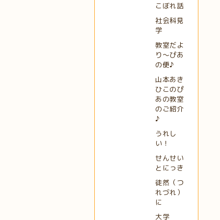
こぼれ話
社会科見
学
教室だよ
り～ぴあ
の便♪
山本あき
ひこのぴ
あの教室
のご紹介
♪
うれし
い！
せんせい
とにっき
徒然（つ
れづれ）
に
大学