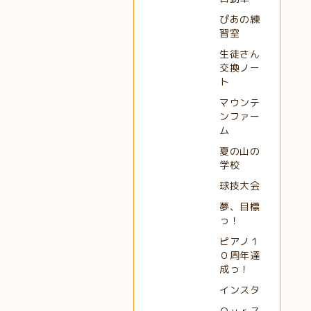
ぴあの練
習室
生徒さん
交換ノー
ト
マウンテ
ンファー
ム
夏の山の
学校
球技大会
夢、目標
っ！
ピアノ１
０周年達
成っ！
インスタ
Ｏｕｒス