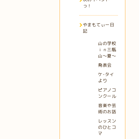
っ！
やまもてぃー日
記
山の学校
ｉｎ三瓶
山～夏～
発表会
ケ-タイ
より
ピアノコ
ンクール
音楽や芸
術のお話
レッスン
のひとコ
マ