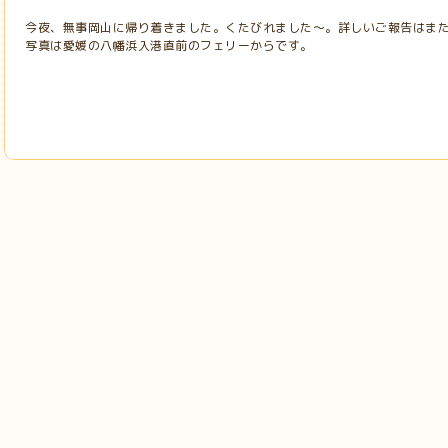
今夜、無事岡山に帰り着きました。くたびれました～。詳しいご報告はまた後日
写真は愛媛の八幡浜入港直前のフェリーからです。