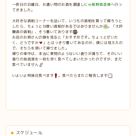
一昨日の日曜日、お遣い物のお酒を調達しに
㈱板野酒造場
へ行っ
てきました。
大好きな酒粕コーナーを覘いて、いつもの酒粕を買って帰ろうと
したら、ちょっと分厚い酒粕があるではありませんか
。「大吟
醸酒の酒粕」、そう書いてあります
お店のお姉さんの顔を見ると「おすすめです。ちょっとぜいた
く、どうですか
」とはっきり書いてあるのが、僕には見えたの
で、そちらを頂いて帰りました。
帰りの車中は、本当に果物のようないい香りが満ちて、そのいい
香りの発信源を一刻も早く食べてしまいたかったのですが、まだ
食べていません
いよいよ明後日食べます
。食べたらまたご報告します
スケジュール