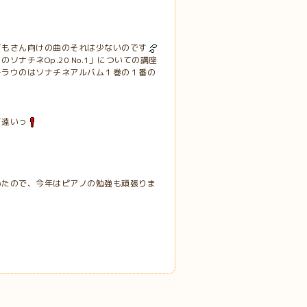
どもさん向けの曲のそれは少ないのです
ナチネOp.20 No.1」についての講座
ーラウのはソナチネアルバム１巻の１番の
て遠いっ
いたので、今年はピアノの勉強も頑張りま