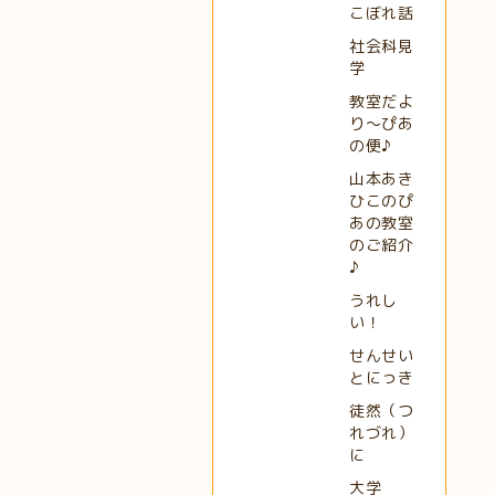
こぼれ話
社会科見
学
教室だよ
り～ぴあ
の便♪
山本あき
ひこのぴ
あの教室
のご紹介
♪
うれし
い！
せんせい
とにっき
徒然（つ
れづれ）
に
大学