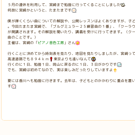
５月の連休を利用して、宮崎まで勉強に行ってくることにしました
何故に宮崎かというと、たまたまです
僕が弾くくらい曲についての解説や、公開レッスンはよくありますが、子
。今回たまたま宮崎で、「ブルグミュラー２５練習曲の１番」、「クーラウのソ
が開講されます。その解説を聞いたり、講義を受けに行ってきます。（ク
曲のことです。）
主催は、宮崎の「
ピアノ音色工房
」さん
行くことに決めてから時刻表を見たり、地図を見たりしましたが、宮崎っ
高速道路でも８９４ｋｍ
東京よりも遠いなんて
行くのに１日、勉強１日、岡山に戻るのに１日、３日がかりです
でも、宮崎は初めてなので、実は楽しみだったりしていますよ
夏には香川へも勉強に行きます。去年は、子どもとのかかわりに重点を置
す