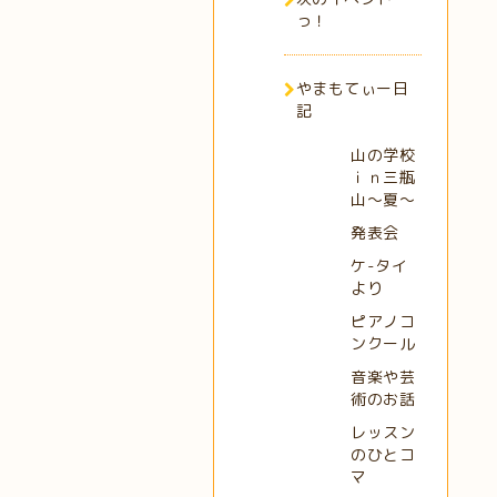
っ！
やまもてぃー日
記
山の学校
ｉｎ三瓶
山～夏～
発表会
ケ-タイ
より
ピアノコ
ンクール
音楽や芸
術のお話
レッスン
のひとコ
マ