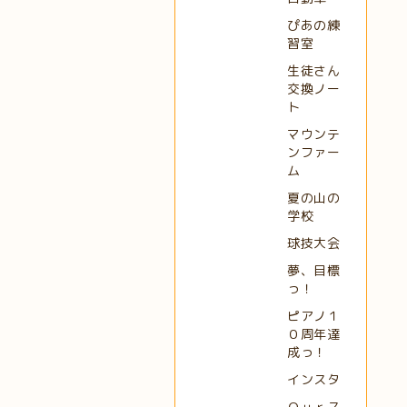
ぴあの練
習室
生徒さん
交換ノー
ト
マウンテ
ンファー
ム
夏の山の
学校
球技大会
夢、目標
っ！
ピアノ１
０周年達
成っ！
インスタ
Ｏｕｒス