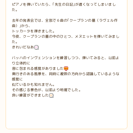
ピアノを弾いていたら、｢先生の日記｣が遅くなってしまいまし
た。
去年の発表会では、全部で６曲の｢クープランの墓（ラヴェル作
曲）｣から、
トッカータを弾きました。
今夜、クープランの墓の中のひとつ、メヌエットを弾いてみまし
た。
きれいだなあ
バッハのインヴェンションを練習しつつ、弾いてみると、以前よ
り立体的に
音に包まれる感覚がありました
奥行きのある風景を、同時に複数の方向から認識しているような
感覚に
似ているかも知れません。
その感じる景色が、以前より明確でした。
良い練習ができました