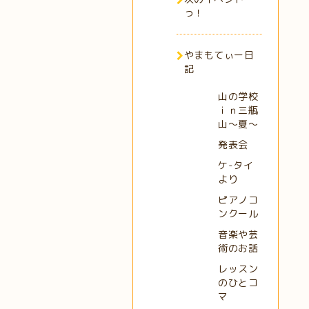
っ！
やまもてぃー日
記
山の学校
ｉｎ三瓶
山～夏～
発表会
ケ-タイ
より
ピアノコ
ンクール
音楽や芸
術のお話
レッスン
のひとコ
マ