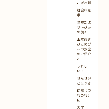
こぼれ話
社会科見
学
教室だよ
り～ぴあ
の便♪
山本あき
ひこのぴ
あの教室
のご紹介
♪
うれし
い！
せんせい
とにっき
徒然（つ
れづれ）
に
大学