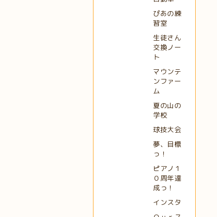
ぴあの練
習室
生徒さん
交換ノー
ト
マウンテ
ンファー
ム
夏の山の
学校
球技大会
夢、目標
っ！
ピアノ１
０周年達
成っ！
インスタ
Ｏｕｒス