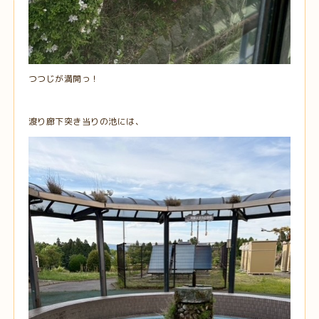
つつじが満開っ！
渡り廊下突き当りの池には、