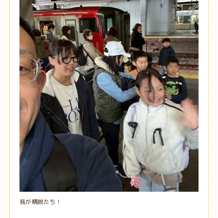
我が精鋭たち！