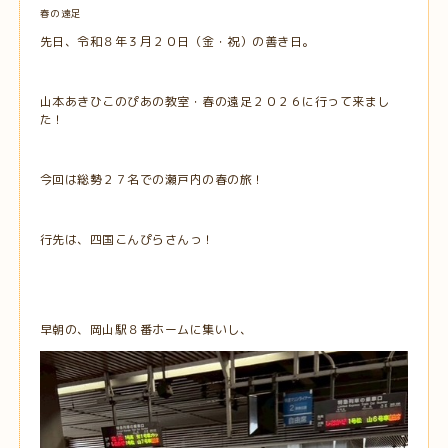
春の遠足
先日、令和８年３月２０日（金・祝）の善き日。
山本あきひこのぴあの教室・春の遠足２０２６に行って来まし
た！
今回は総勢２７名での瀬戸内の春の旅！
行先は、四国こんぴらさんっ！
早朝の、岡山駅８番ホームに集いし、