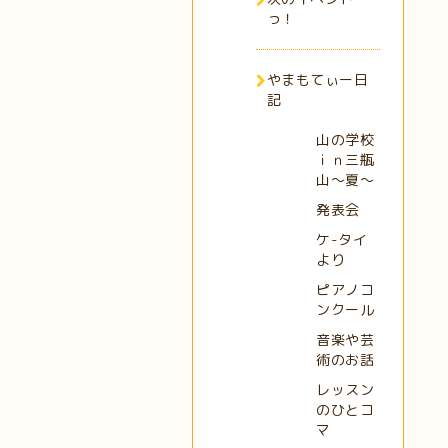
っ！
やまもてぃー日
記
山の学校
ｉｎ三瓶
山～夏～
発表会
ケ-タイ
より
ピアノコ
ンクール
音楽や芸
術のお話
レッスン
のひとコ
マ