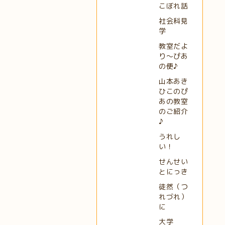
こぼれ話
社会科見
学
教室だよ
り～ぴあ
の便♪
山本あき
ひこのぴ
あの教室
のご紹介
♪
うれし
い！
せんせい
とにっき
徒然（つ
れづれ）
に
大学