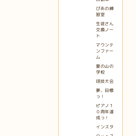
ぴあの練
習室
生徒さん
交換ノー
ト
マウンテ
ンファー
ム
夏の山の
学校
球技大会
夢、目標
っ！
ピアノ１
０周年達
成っ！
インスタ
Ｏｕｒス