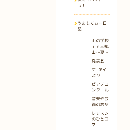
っ！
やまもてぃー日
記
山の学校
ｉｎ三瓶
山～夏～
発表会
ケ-タイ
より
ピアノコ
ンクール
音楽や芸
術のお話
レッスン
のひとコ
マ