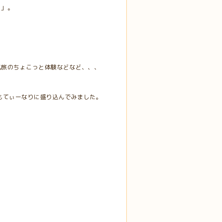
６」。
気旅のちょこっと体験などなど、、、
もてぃーなりに盛り込んでみました。