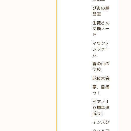
ぴあの練
習室
生徒さん
交換ノー
ト
マウンテ
ンファー
ム
夏の山の
学校
球技大会
夢、目標
っ！
ピアノ１
０周年達
成っ！
インスタ
Ｏｕｒス