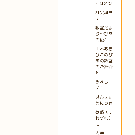
こぼれ話
社会科見
学
教室だよ
り～ぴあ
の便♪
山本あき
ひこのぴ
あの教室
のご紹介
♪
うれし
い！
せんせい
とにっき
徒然（つ
れづれ）
に
大学