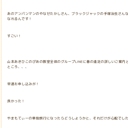
あのアンパンマンのやなせたかしさん、ブラックジャックの手塚治虫さん
なれるんです！
すごい！
山本あきひこのぴあの教室全体のグループLINEに春の遠足の詳しいご案内
ところ、、、
早速お申し込みが！
良かった！
やまもてぃーの単独旅行になったらどうしようかと、それだけが心配でし