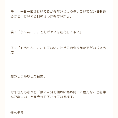
子：「一日一回はひいてるからだいじょうぶ。ひいてない日もあ
るけど、ひいてる日のほうがおおいから」
僕：「う～ん、、、でもピアノは進化してる？」
子：「」う～ん、、、してない。けどこのやりかたでだいじょう
ぶ」
芯のしっかりした彼女。
お母さんもきっと「娘に自分で何かに気が付いて色んなことを学
んで欲しい」と見守って下さっている様子。
僕もそう！