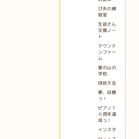
ぴあの練
習室
生徒さん
交換ノー
ト
マウンテ
ンファー
ム
夏の山の
学校
球技大会
夢、目標
っ！
ピアノ１
０周年達
成っ！
インスタ
Ｏｕｒス