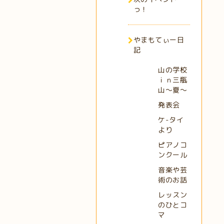
っ！
やまもてぃー日
記
山の学校
ｉｎ三瓶
山～夏～
発表会
ケ-タイ
より
ピアノコ
ンクール
音楽や芸
術のお話
レッスン
のひとコ
マ