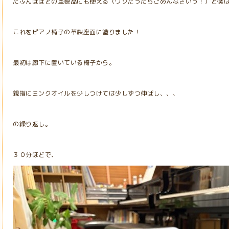
たぶんほぼどの革製品にも使える（ウソだったらごめんなさいっ！）と僕
これをピアノ椅子の革製座面に塗りました！
最初は廊下に置いている椅子から。
親指にミンクオイルを少しつけては少しずつ伸ばし、、、
の繰り返し。
３０分ほどで、