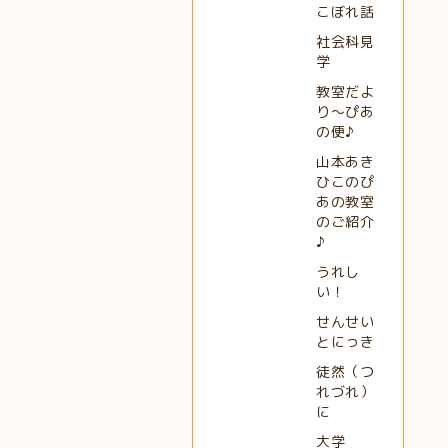
こぼれ話
社会科見
学
教室だよ
り～ぴあ
の便♪
山本あき
ひこのぴ
あの教室
のご紹介
♪
うれし
い！
せんせい
とにっき
徒然（つ
れづれ）
に
大学