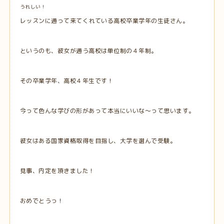
うれしい！
レッスンに通って来てくれている高校卒業学年の生徒さん。
というのも、彼女が通う高校は単位制の４年制。
その卒業学年、高校４年生です！
今って色んな学びの形があって本当にいいな～って思います。
彼女はある国家資格取得を目指し、大学を選んで受験。
見事、内定を頂きました！
おめでとうっ！