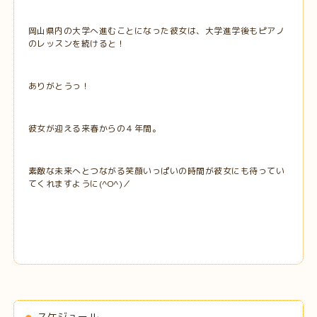
岡山県内の大学へ進むことになった彼女は、大学進学後もピアノ
のレッスンを続けると！
ありがとうっ！
彼女が迎える来春からの４年間。
素敵な未来へとつながる笑顔いっぱいの時間が彼女にも待ってい
てくれますように(^O^)／
スケジュール