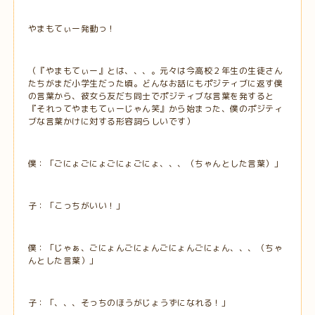
やまもてぃー発動っ！
（『やまもてぃー』とは、、、。元々は今高校２年生の生徒さん
たちがまだ小学生だった頃。どんなお話にもポジティブに返す僕
の言葉から、彼女ら友だち同士でポジティブな言葉を発すると
『それってやまもてぃーじゃん笑』から始まった、僕のポジティ
ブな言葉かけに対する形容詞らしいです）
僕：「ごにょごにょごにょごにょ、、、（ちゃんとした言葉）」
子：「こっちがいい！」
僕：「じゃぁ、ごにょんごにょんごにょんごにょん、、、（ちゃ
んとした言葉）」
子：「、、、そっちのほうがじょうずになれる！」