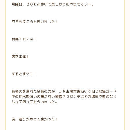
月曜日、２０ｋｍ歩いて楽しかったやまもてぃー。
昨日も歩こうと思いました！
目標１８ｋｍ！
家を出発！
するとすぐに！
盲導犬を連れた全盲の方が、ＪＲ山陽本線沿いで旧２号線ガード
下の用水路沿いの柵がない道幅７０センチほどの場所で進めなく
なって困っておられました。
僕、通りがかって良かった！