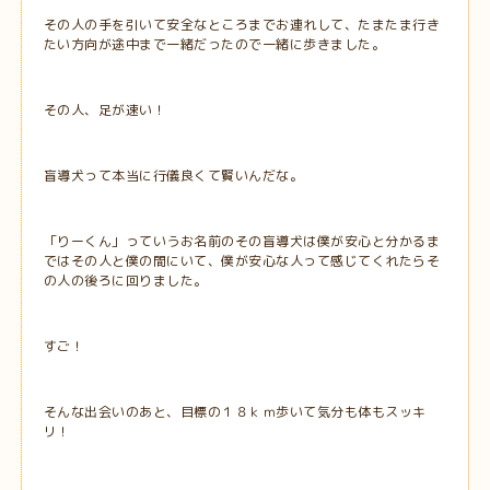
その人の手を引いて安全なところまでお連れして、たまたま行き
たい方向が途中まで一緒だったので一緒に歩きました。
その人、足が速い！
盲導犬って本当に行儀良くて賢いんだな。
「りーくん」っていうお名前のその盲導犬は僕が安心と分かるま
ではその人と僕の間にいて、僕が安心な人って感じてくれたらそ
の人の後ろに回りました。
すご！
そんな出会いのあと、目標の１８ｋｍ歩いて気分も体もスッキ
リ！