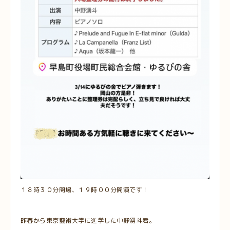
１８時３０分開場、１９時００分開演です！
昨春から東京藝術大学に進学した中野湧斗君。