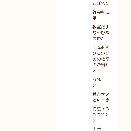
こぼれ話
社会科見
学
教室だよ
り～ぴあ
の便♪
山本あき
ひこのぴ
あの教室
のご紹介
♪
うれし
い！
せんせい
とにっき
徒然（つ
れづれ）
に
大学