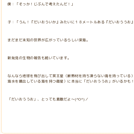
僕：「そっか！じぶんで考えたんだ！」
子：「うん！『だいおういか』みたいに１８メートルある『だいおううお
まだまだ未知の世界が広がっているらしい深海。
新発見の生物の報告も続いています。
なんなら地球を飛び出して冥王星（断熱材を持ち凍らない海を持っている
海水を噴出している海を持つ衛星）に本当に「だいおううお」がいるかも
「だいおううお」、とっても素敵だよ～(^O^)／