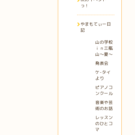
っ！
やまもてぃー日
記
山の学校
ｉｎ三瓶
山～夏～
発表会
ケ-タイ
より
ピアノコ
ンクール
音楽や芸
術のお話
レッスン
のひとコ
マ