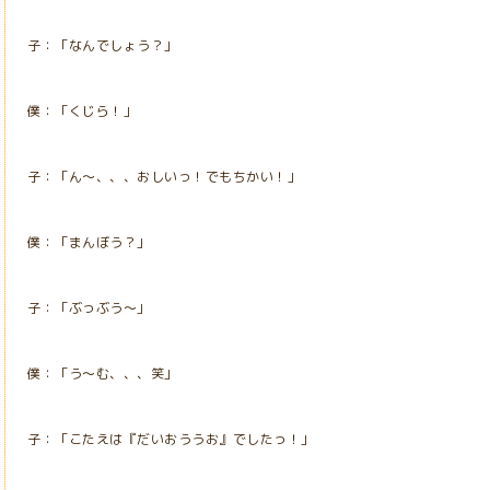
子：「なんでしょう？」
僕：「くじら！」
子：「ん～、、、おしいっ！でもちかい！」
僕：「まんぼう？」
子：「ぶっぶう～」
僕：「う～む、、、笑」
子：「こたえは『だいおううお』でしたっ！」