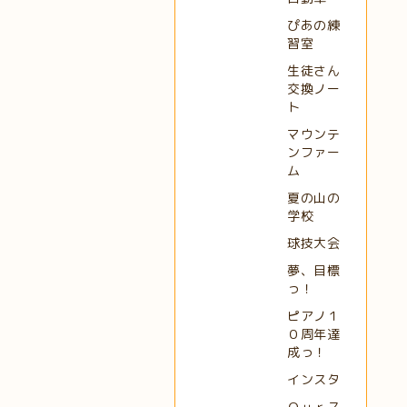
ぴあの練
習室
生徒さん
交換ノー
ト
マウンテ
ンファー
ム
夏の山の
学校
球技大会
夢、目標
っ！
ピアノ１
０周年達
成っ！
インスタ
Ｏｕｒス