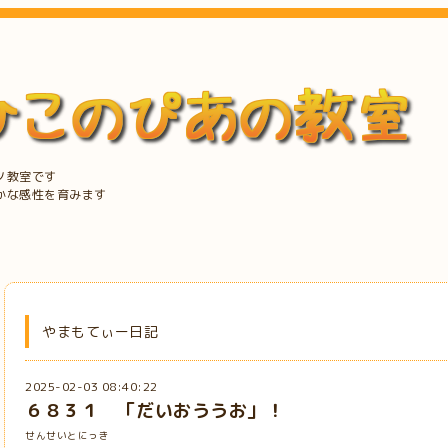
ノ教室です
かな感性を育みます
やまもてぃー日記
2025-02-03 08:40:22
６８３１ 「だいおううお」！
せんせいとにっき