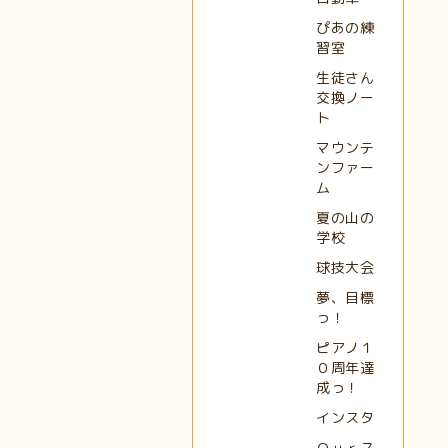
ぴあの練
習室
生徒さん
交換ノー
ト
マウンテ
ンファー
ム
夏の山の
学校
球技大会
夢、目標
っ！
ピアノ１
０周年達
成っ！
インスタ
Ｏｕｒス