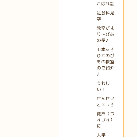
こぼれ話
社会科見
学
教室だよ
り～ぴあ
の便♪
山本あき
ひこのぴ
あの教室
のご紹介
♪
うれし
い！
せんせい
とにっき
徒然（つ
れづれ）
に
大学