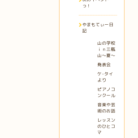
っ！
やまもてぃー日
記
山の学校
ｉｎ三瓶
山～夏～
発表会
ケ-タイ
より
ピアノコ
ンクール
音楽や芸
術のお話
レッスン
のひとコ
マ