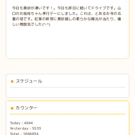
今日も黄砂が凄いです！。今日も昨日に続いてドライブです。山
口のお祖母ちゃん孝行デーにしました。これは、とあるお寺の五
重の塔です。紅葉の新芽に黄砂越しの柔らかな陽光が当たり、優
しい雰囲気でした(^.^)
スケジュール
カウンター
Today :
4844
Yesterday :
5533
Total :
1666634