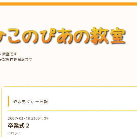
ノ教室です
かな感性を育みます
やまもてぃー日記
2007-03-19 23:04:04
卒業式２
うれしい！