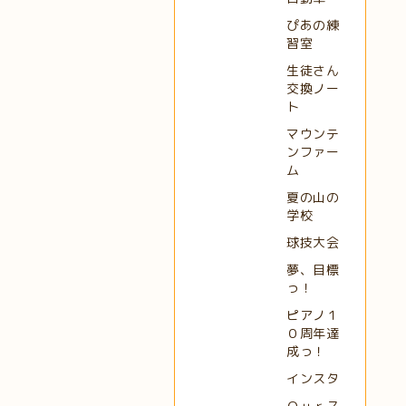
ぴあの練
習室
生徒さん
交換ノー
ト
マウンテ
ンファー
ム
夏の山の
学校
球技大会
夢、目標
っ！
ピアノ１
０周年達
成っ！
インスタ
Ｏｕｒス