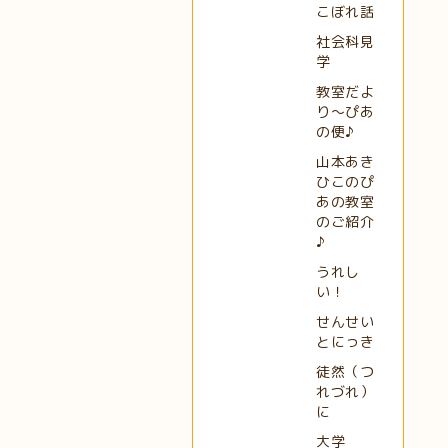
こぼれ話
社会科見
学
教室だよ
り～ぴあ
の便♪
山本あき
ひこのぴ
あの教室
のご紹介
♪
うれし
い！
せんせい
とにっき
徒然（つ
れづれ）
に
大学