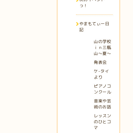
っ！
やまもてぃー日
記
山の学校
ｉｎ三瓶
山～夏～
発表会
ケ-タイ
より
ピアノコ
ンクール
音楽や芸
術のお話
レッスン
のひとコ
マ