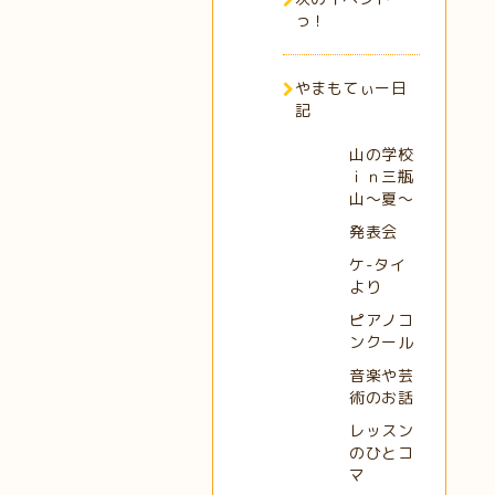
っ！
やまもてぃー日
記
山の学校
ｉｎ三瓶
山～夏～
発表会
ケ-タイ
より
ピアノコ
ンクール
音楽や芸
術のお話
レッスン
のひとコ
マ