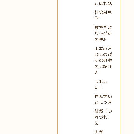
こぼれ話
社会科見
学
教室だよ
り～ぴあ
の便♪
山本あき
ひこのぴ
あの教室
のご紹介
♪
うれし
い！
せんせい
とにっき
徒然（つ
れづれ）
に
大学