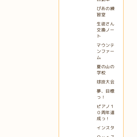
ぴあの練
習室
生徒さん
交換ノー
ト
マウンテ
ンファー
ム
夏の山の
学校
球技大会
夢、目標
っ！
ピアノ１
０周年達
成っ！
インスタ
Ｏｕｒス