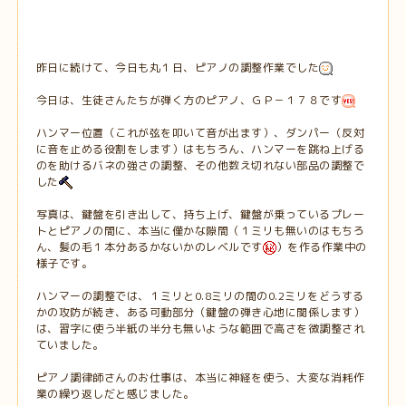
昨日に続けて、今日も丸１日、ピアノの調整作業でした
今日は、生徒さんたちが弾く方のピアノ、ＧＰ－１７８です
ハンマー位置（これが弦を叩いて音が出ます）、ダンパー（反対
に音を止める役割をします）はもちろん、ハンマーを跳ね上げる
のを助けるバネの強さの調整、その他数え切れない部品の調整で
した
写真は、鍵盤を引き出して、持ち上げ、鍵盤が乗っているプレー
トとピアノの間に、本当に僅かな隙間（１ミリも無いのはもちろ
ん、髪の毛１本分あるかないかのレベルです
）を作る作業中の
様子です。
ハンマーの調整では、１ミリと0.8ミリの間の0.2ミリをどうする
かの攻防が続き、ある可動部分（鍵盤の弾き心地に関係します）
は、習字に使う半紙の半分も無いような範囲で高さを微調整され
ていました。
ピアノ調律師さんのお仕事は、本当に神経を使う、大変な消耗作
業の繰り返しだと感じました。