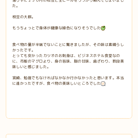
懲りずに２５０円の枝豆と生ビールをうっかり頼んでしまいまし
た。
枝豆の大群。
もうちょっとで身体が健康な緑色になりそうでした
食べ物の量が半端でないことに驚きましたが、その味は素晴らし
かったです。
とっても安かったカツオのお刺身は、ビジネスホテル食堂なの
に、市販のマグロより、身の旨味、脂の甘味、歯ざわり、数段美
味しいと感じました。
宮崎、勉強でもなければなかなか行かなかったと思います。本当
に遠かったですが、食べ物の美味しいところでした