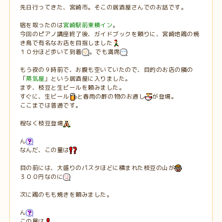
先日行ってきた、宮崎市。そこの居酒屋さんでのお話です。
宿を取ったのは
宮崎駅前東横イン
。
今回のピアノ講座終了後、ガイドブックを頼りに、宮崎地鶏の焼
き鳥で有名なお店を目指しました
１０分ほど歩いて到着
。でも満席
もう夜の９時前で、お腹も空いていたので、目的のお店の隣の
「
蒸気屋
」という居酒屋に入りました。
まず、枝豆と生ビールを頼みました。
すぐに、生ビール
と春雨の酢の物のお通し
が登場。
ここまでは普通です。
程なく枝豆登場
ん
なんだ、この量は
目の前には、大盛りのパスタほどに積まれた枝豆の山が
３００円なのに
次に鶏のもも焼きを頼みました。
ん
この量は