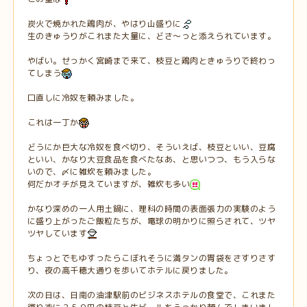
炭火で焼かれた鶏肉が、やはり山盛りに
生のきゅうりがこれまた大量に、どさ～っと添えられています。
やばい。せっかく宮崎まで来て、枝豆と鶏肉ときゅうりで終わっ
てしまう
口直しに冷奴を頼みました。
これは一丁か
どうにか巨大な冷奴を食べ切り、そういえば、枝豆といい、豆腐
といい、かなり大豆食品を食べたなあ、と思いつつ、もう入らな
いので、〆に雑炊を頼みました。
何だかオチが見えていますが、雑炊も多い
かなり深めの一人用土鍋に、理科の時間の表面張力の実験のよう
に盛り上がったご飯粒たちが、電球の明かりに照らされて、ツヤ
ツヤしています
ちょっとでもゆすったらこぼれそうに満タンの胃袋をさすりさす
り、夜の高千穂大通りを歩いてホテルに戻りました。
次の日は、日南の油津駅前のビジネスホテルの食堂で、これまた