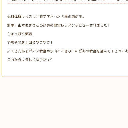
先月体験レッスンに来て下さった５歳の男の子。
無事、山本あきひこのぴあの教室レッスンデビューされました！
ちょっぴり緊張！
でもそれを上回るワクワク！
たくさんあるピアノ教室から山本あきひこのぴあの教室を選んで下さって
これからよろしくね(^O^)／