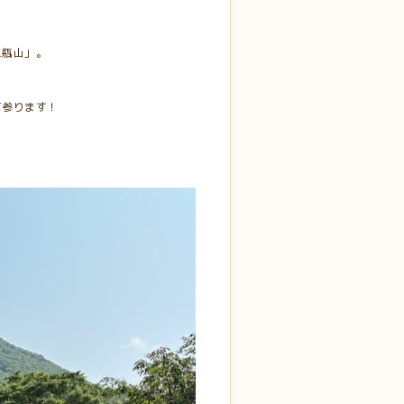
三瓶山」。
て参ります！