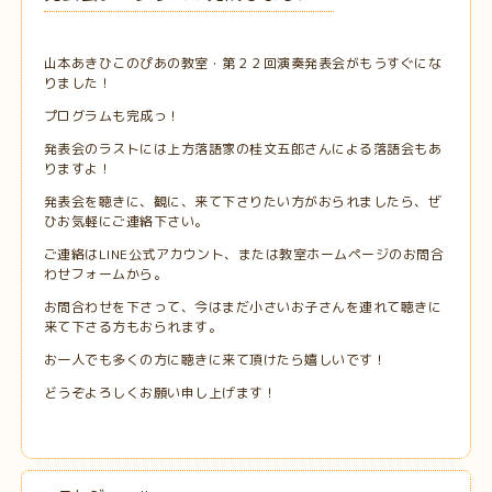
山本あきひこのぴあの教室・第２２回演奏発表会がもうすぐにな
りました！
プログラムも完成っ！
発表会のラストには上方落語家の桂文五郎さんによる落語会もあ
りますよ！
発表会を聴きに、観に、来て下さりたい方がおられましたら、ぜ
ひお気軽にご連絡下さい。
ご連絡はLINE公式アカウント、または教室ホームページのお問合
わせフォームから。
お問合わせを下さって、今はまだ小さいお子さんを連れて聴きに
来て下さる方もおられます。
お一人でも多くの方に聴きに来て頂けたら嬉しいです！
どうぞよろしくお願い申し上げます！