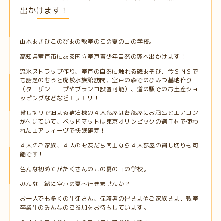
出かけます！
山本あきひこのぴあの教室のこの夏の山の学校。
高知県室戸市にある国立室戸青少年自然の家へ出かけます！
流氷ストラップ作り、室戸の自然に触れる磯あそび、今ＳＮＳで
も話題のむろと廃校水族館訪問、室戸の森でのひみつ基地作り
（ターザンロープやブランコ設置可能）、道の駅でのお土産ショ
ッピングなどなどモリモリ！
貸し切りで泊まる宿泊棟の４人部屋は各部屋にお風呂とエアコン
が付いていて、ベッドマットは東京オリンピックの選手村で使わ
れたエアウィーヴで快眠確定！
４人のご家族、４人のお友だち同士なら４人部屋の貸し切りも可
能です！
色んな初めてがたくさんのこの夏の山の学校。
みんな一緒に室戸の夏へ行きませんか？
お一人でも多くの生徒さん、保護者の皆さまやご家族さま、教室
卒業生のみんなのご参加をお待ちしています。