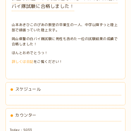
バイ隊試験に合格しました！
山本あきひこのぴあの教室の卒業生の一人、中学以降ずっと陸上
部で頑張っていた陸上女子。
岡山県警の白バイ隊試験に男性も含めた一位の試験結果の成績で
合格しました！
ほんとおめでとうっ！
詳しくは日記
をご覧ください！
スケジュール
カウンター
Today :
5033