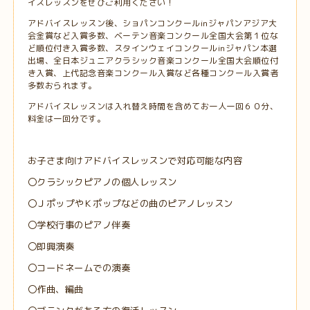
イスレッスンをぜひご利用ください！
アドバイスレッスン後、ショパンコンクールinジャパンアジア大
会金賞など入賞多数、ベーテン音楽コンクール全国大会第１位な
ど順位付き入賞多数、スタインウェイコンクールinジャパン本選
出場、全日本ジュニアクラシック音楽コンクール全国大会順位付
き入賞、上代記念音楽コンクール入賞など各種コンクール入賞者
多数おられます。
アドバイスレッスンは入れ替え時間を含めてお一人一回６０分、
料金は一回分です。
お子さま向けアドバイスレッスンで対応可能な内容
〇クラシックピアノの個人レッスン
〇ＪポップやＫポップなどの曲のピアノレッスン
〇学校行事のピアノ伴奏
〇即興演奏
〇コードネームでの演奏
〇作曲、編曲